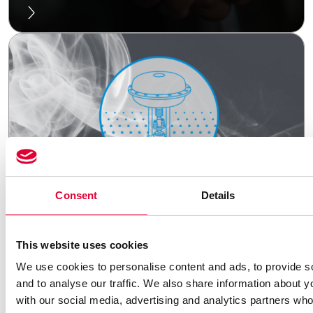
Consent
Details
21.01.2025
This website uses cookies
Neuer OPF-Prüfplatz:
Vom Prototyp zur
We use cookies to personalise content and ads, to provide s
and to analyse our traffic. We also share information about yo
Serienlösung
with our social media, advertising and analytics partners wh