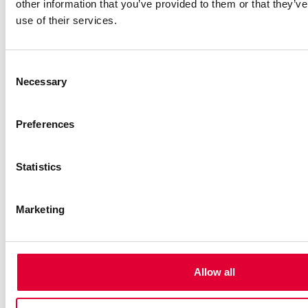
other information that you’ve provided to them or that they’v
use of their services.
Consent
Necessary
Selection
Preferences
Statistics
25.10.2024
Marketing
WEKA AG bestätigt
Einhaltung der EU-
Verordnung zur
Allow all
Entwaldung