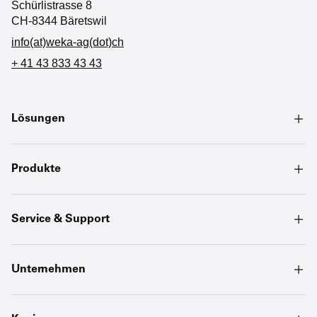
Schürlistrasse 8
CH-8344 Bäretswil
info(at)weka-ag(dot)ch
+ 41 43 833 43 43
Lösungen
Produkte
Service & Support
Unternehmen