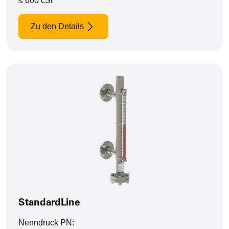
≤ 600 cSt
Zu den Details
StandardLine
Nenndruck PN: