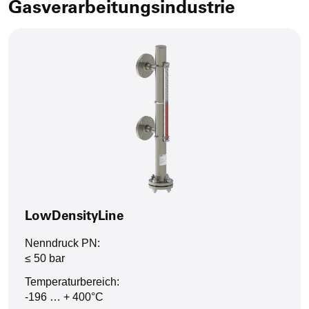
Gasverarbeitungsindustrie
LowDensityLine
Nenndruck PN:
≤ 50 bar
Temperaturbereich:
-196 … + 400°C