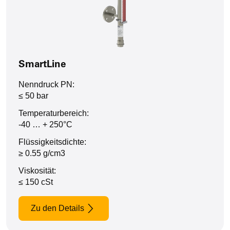
SmartLine
Nenndruck PN:
≤ 50 bar
Temperaturbereich:
-40 … + 250°C
Flüssigkeitsdichte:
≥ 0.55 g/cm3
Viskosität:
≤ 150 cSt
Zu den Details