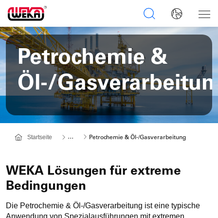
Petrochemie &
Öl-/Gasverarbeitun
Weitere
...
Startseite
Petrochemie & Öl-/Gasverarbeitung
Navigationspunkte
werden
Übersprungen,
WEKA Lösungen für extreme
mit
Bedingungen
einem
Klick
Die Petrochemie & Öl-/Gasverarbeitung ist eine typische
öffnen
Anwendung von Spezialausführungen mit extremen