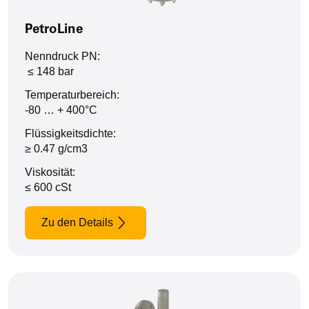
PetroLine
Nenndruck PN:
≤ 148 bar
Temperaturbereich:
-80 … + 400°C
Flüssigkeitsdichte:
≥ 0.47 g/cm3
Viskosität:
≤ 600 cSt
Zu den Details