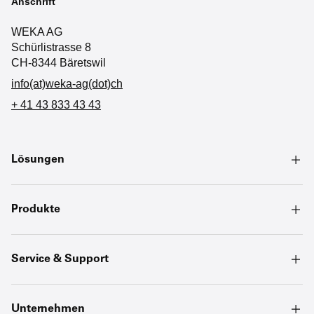
Anschrift
WEKA AG
Schürlistrasse 8
CH-8344 Bäretswil
info(at)weka-ag(dot)ch
+ 41 43 833 43 43
Lösungen
Produkte
Service & Support
Unternehmen