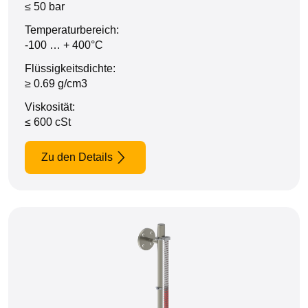
≤ 50 bar
Temperaturbereich:
-100 … + 400°C
Flüssigkeitsdichte:
≥ 0.69 g/cm3
Viskosität:
≤ 600 cSt
Zu den Details