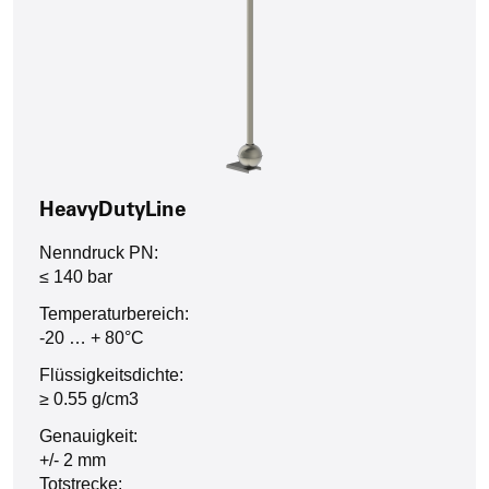
HeavyDutyLine
Nenndruck PN:
≤ 140 bar
Temperaturbereich:
-20 … + 80°C
Flüssigkeitsdichte:
≥ 0.55 g/cm3
Genauigkeit:
+/- 2 mm
Totstrecke: