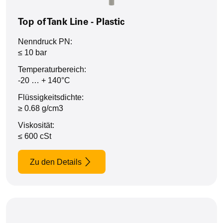
Top of Tank Line - Plastic
Nenndruck PN:
≤ 10 bar
Temperaturbereich:
-20 … + 140°C
Flüssigkeitsdichte:
≥ 0.68 g/cm3
Viskosität:
≤ 600 cSt
Zu den Details