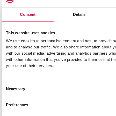
Consent
Details
This website uses cookies
We use cookies to personalise content and ads, to provide s
and to analyse our traffic. We also share information about yo
with our social media, advertising and analytics partners wh
with other information that you’ve provided to them or that th
your use of their services.
EconomyLine
Consent
Nenndruck PN:
Necessary
Selection
≤ 6 bar
Temperaturbereich:
-40 … + 100°C
Preferences
Flüssigkeitsdichte: