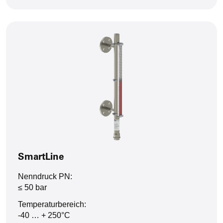
SmartLine
Nenndruck PN:
≤ 50 bar
Temperaturbereich:
-40 … + 250°C