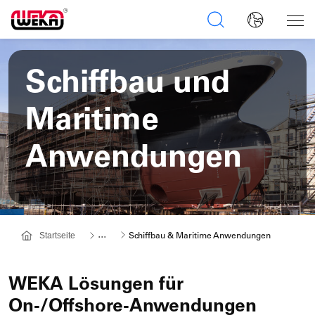
Schiffbau und
Maritime
Anwendungen
Weitere
...
Startseite
Schiffbau & Maritime Anwendungen
Navigationspunkte
werden
Übersprungen,
WEKA Lösungen für
mit
On-/Offshore-Anwendungen
einem