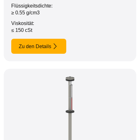
Flüssigkeitsdichte:
≥ 0.55 g/cm3
Viskosität:
≤ 150 cSt
Zu den Details