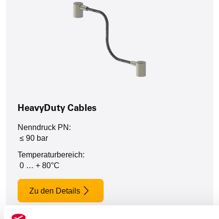
HeavyDuty Cables
Nenndruck PN:
≤ 90 bar
Temperaturbereich:
0 … + 80°C
Zu den Details