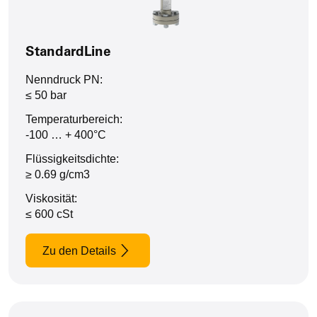
StandardLine
Nenndruck PN:
≤ 50 bar
Temperaturbereich:
-100 … + 400°C
Flüssigkeitsdichte:
≥ 0.69 g/cm3
Viskosität:
≤ 600 cSt
Zu den Details