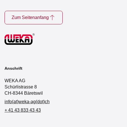
Zum Seitenanfang
Anschrift
WEKA AG
Schürlistrasse 8
CH-8344 Bäretswil
info(at)weka-ag(dot)ch
+ 41 43 833 43 43