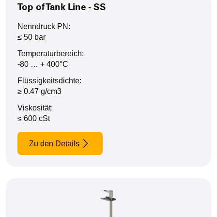
Top of Tank Line - SS
Nenndruck PN:
≤ 50 bar
Temperaturbereich:
-80 … + 400°C
Flüssigkeitsdichte:
≥ 0.47 g/cm3
Viskosität:
≤ 600 cSt
Zu den Details