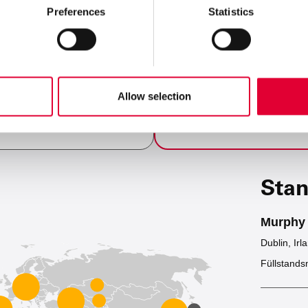
Preferences
Statistics
Allow selection
Füllstandsmesstechnik
komponenten
50 Standorte weltweit
t
Stan
Murphy 
Dublin, Irl
Füllstand