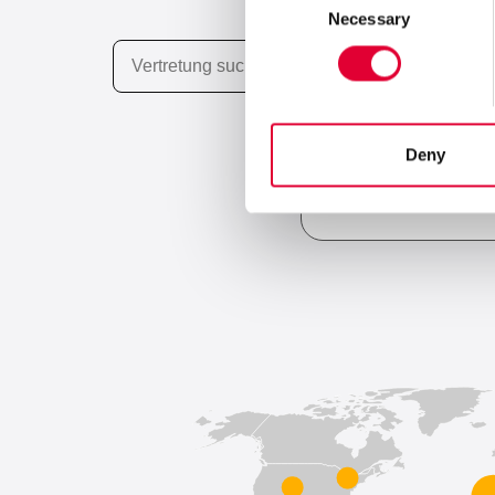
Necessary
Selection
Deny
Ventile und Kryo
6 Standorte weltwei