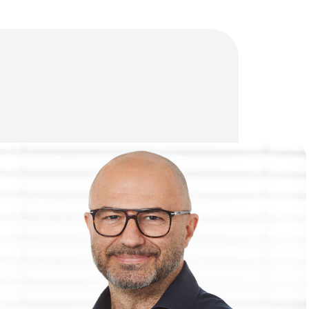
netterie Industrielle -
VELIN, Frankreich
smesstechnik
i Xiongfeng Automation
 Engineering Co., Ltd
 China
smesstechnik
CONTROL SA DE CV
lisco, Mexiko
smesstechnik