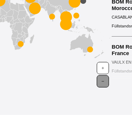
BOM Robi
Morocc
CASABLAN
Füllstand
BOM Robi
France
VAULX EN 
Füllstand
BOM Robi
Algeria
VAULX EN 
Füllstand