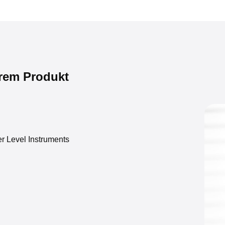
BOM Robi
Tunisia
VAULX EN 
Füllstand
hrem Produkt
Shangha
Control
Shanghai,
Füllstand
r Level Instruments
INOVA 
Zapopan Ja
Füllstand