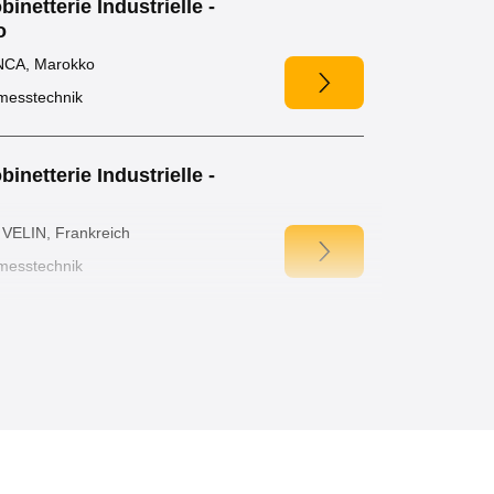
netterie Industrielle -
o
CA, Marokko
smesstechnik
netterie Industrielle -
VELIN, Frankreich
smesstechnik
netterie Industrielle -
VELIN, Frankreich
smesstechnik