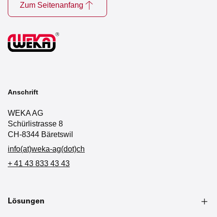
Zum Seitenanfang
Anschrift
WEKA AG
Schürlistrasse 8
CH-8344 Bäretswil
info(at)weka-ag(dot)ch
+ 41 43 833 43 43
Lösungen