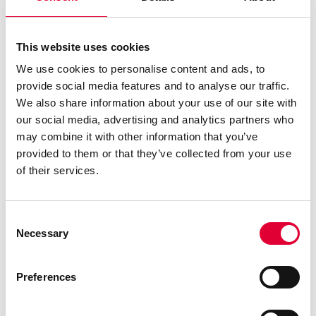
This website uses cookies
We use cookies to personalise content and ads, to
28.01.2025
provide social media features and to analyse our traffic.
WEKA gewinnt
We also share information about your use of our site with
our social media, advertising and analytics partners who
ECONOSTO Oy als neuen
may combine it with other information that you’ve
Vertriebspartner in
provided to them or that they’ve collected from your use
Finnland
of their services.
Consent
Necessary
Selection
Preferences