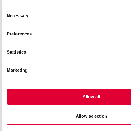
Consent
Necessary
Selection
Preferences
Statistics
25.10.2024
Marketing
WEKA AG bestätigt
Einhaltung der EU-
Verordnung zur
Entwaldung
Allow all
Allow selection