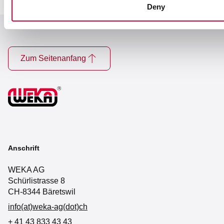
Deny
Zum Seitenanfang
Anschrift
WEKA AG
Schürlistrasse 8
CH-8344 Bäretswil
info(at)weka-ag(dot)ch
+ 41 43 833 43 43