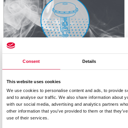
Consent
Details
21.01.2025
Neuer OPF-Prüfplatz:
This website uses cookies
Vom Prototyp zur
Serienlösung
We use cookies to personalise content and ads, to provide s
and to analyse our traffic. We also share information about yo
with our social media, advertising and analytics partners wh
other information that you’ve provided to them or that they’v
use of their services.