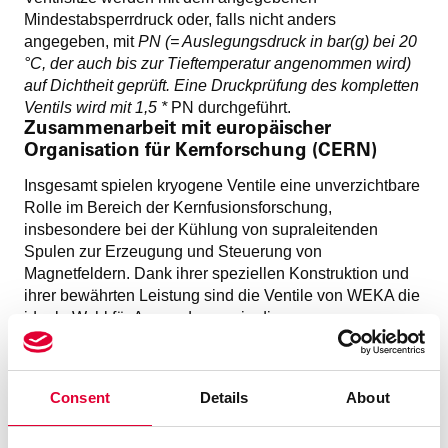
Mindestabsperrdruck oder, falls nicht anders
angegeben, mit
PN (= Auslegungsdruck in bar(g) bei 20
°C, der auch bis zur Tieftemperatur angenommen wird)
auf Dichtheit geprüft. Eine Druckprüfung des kompletten
Ventils wird mit 1,5 *
PN durchgeführt.
Zusammenarbeit mit europäischer
Organisation für Kernforschung (CERN)
Insgesamt spielen kryogene Ventile eine unverzichtbare
Rolle im Bereich der Kernfusionsforschung,
insbesondere bei der Kühlung von supraleitenden
Spulen zur Erzeugung und Steuerung von
Magnetfeldern. Dank ihrer speziellen Konstruktion und
ihrer bewährten Leistung sind die Ventile von WEKA die
ideale Wahl für Anwendungen in diesem
anspruchsvollen Umfeld und finden deshalb bereits
heute ihre Anwendung in anderen vielversprechenden
Forschungsanlagen wie dem CERN.
Consent
Details
About
Wenn Sie mehr über die WEKA Komponenten in der
Kernfusion erfahren möchten haben wir
hier
etwas für