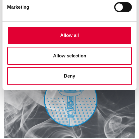
28.01.2025
Marketing
WEKA gewinnt
ECONOSTO Oy als neuen
Vertriebspartner in
Allow all
Finnland
Allow selection
Deny