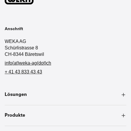
Anschrift
WEKA AG
Schürlistrasse 8
CH-8344 Bäretswil
info(at)weka-ag(dot)ch
+ 41 43 833 43 43
Lösungen
Produkte