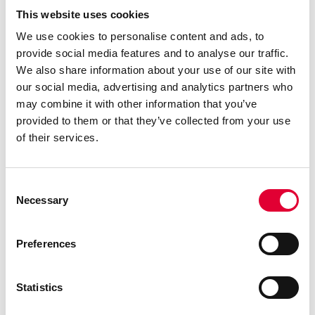
Sie.
This website uses cookies
Für individuelle Informationen
kontaktieren
Sie gerne
unsere Experten für Kryogene Komponenten noch
We use cookies to personalise content and ads, to
heute. Sie freuen sich auf den persönlichen Austausch.
provide social media features and to analyse our traffic.
WEKA Flüssigkeiten und Gase im Griff, seit mehr als
We also share information about your use of our site with
80 Jahren.
our social media, advertising and analytics partners who
Kontakt aufnehmen
may combine it with other information that you’ve
provided to them or that they’ve collected from your use
of their services.
Consent
Necessary
Selection
Preferences
Statistics